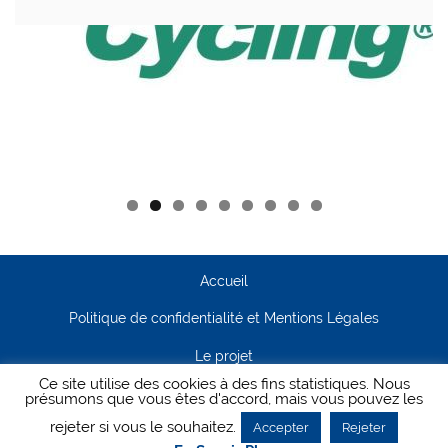
Accueil
Politique de confidentialité et Mentions Légales
Le projet
Ce site utilise des cookies à des fins statistiques. Nous
Contact
présumons que vous êtes d'accord, mais vous pouvez les
rejeter si vous le souhaitez.
Accepter
Rejeter
Creanet64
- Pour Cyclisme Pour Tous