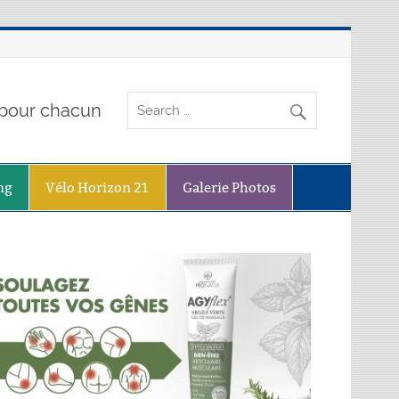
o pour chacun
ng
Vélo Horizon 21
Galerie Photos