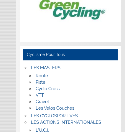
Cyclisme Pour Tous
LES MASTERS
Route
Piste
Cyclo Cross
VTT
Gravel
Les Vélos Couchés
LES CYCLOSPORTIVES
LES ACTIONS INTERNATIONALES
L’U.C.I.