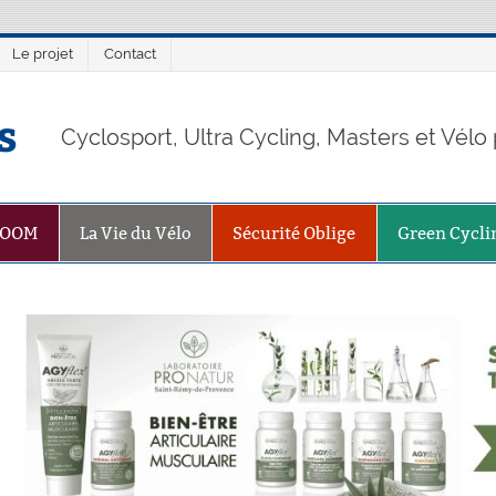
Le projet
Contact
s
Cyclosport, Ultra Cycling, Masters et Vél
ZOOM
La Vie du Vélo
Sécurité Oblige
Green Cycli