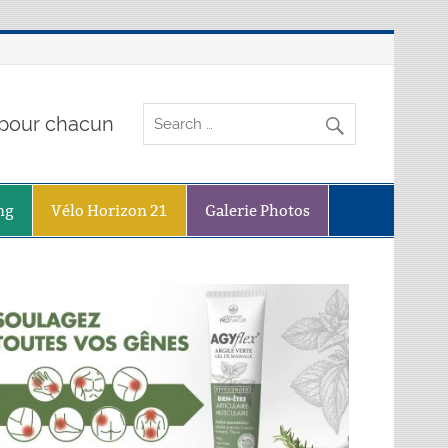
o pour chacun
ng
Vélo Horizon 21
Galerie Photos