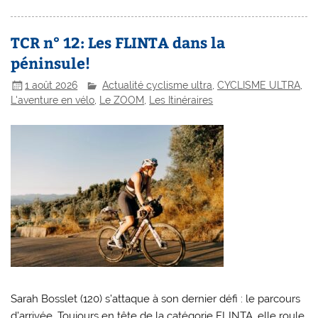
TCR n° 12: Les FLINTA dans la
péninsule!
1 août 2026
Actualité cyclisme ultra
,
CYCLISME ULTRA
,
L'aventure en vélo
,
Le ZOOM
,
Les Itinéraires
Sarah Bosslet (120) s’attaque à son dernier défi : le parcours
d’arrivée. Toujours en tête de la catégorie FLINTA, elle roule