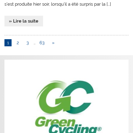
s’est produite hier soir, lorsqu’il a été surpris par la […]
» Lire la suite
1
2
3
…
63
»