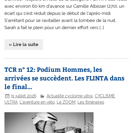
avec environ 60 km d’avance sur Camille Albisser (270), un
écart qui s’est réduit depuis le début de l’après-midi.
S’arrêtant pour se ravitailler avant la tombée de la nuit,
Sarah a fait le plein pour un dernier effort vers […]
» Lire la suite
TCR n° 12: Podium Hommes, les
arrivées se succèdent. Les FLINTA dans
le final…
31 juillet 2026
Actualité cyclisme ultra
,
CYCLISME
ULTRA
,
L'aventure en vélo
,
Le ZOOM
,
Les Itinéraires