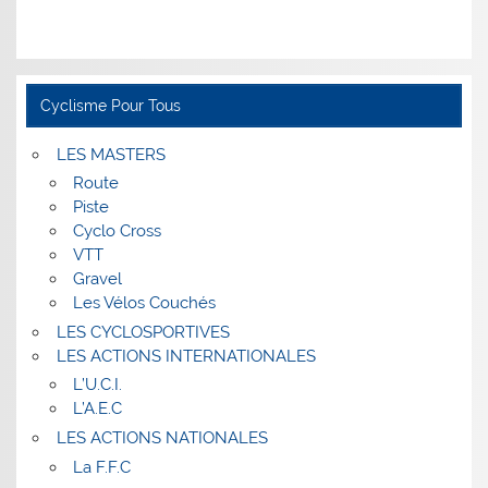
Cyclisme Pour Tous
LES MASTERS
Route
Piste
Cyclo Cross
VTT
Gravel
Les Vélos Couchés
LES CYCLOSPORTIVES
LES ACTIONS INTERNATIONALES
L’U.C.I.
L’A.E.C
LES ACTIONS NATIONALES
La F.F.C