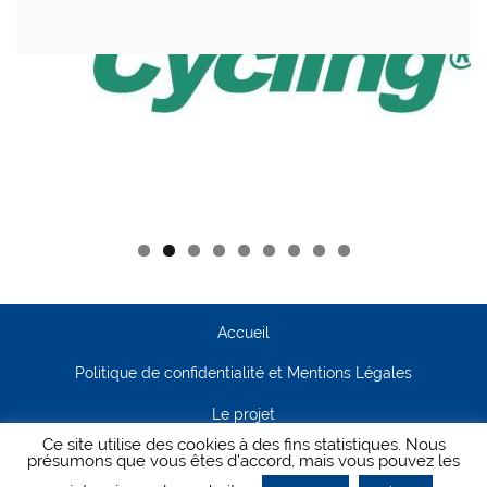
Accueil
Politique de confidentialité et Mentions Légales
Le projet
Ce site utilise des cookies à des fins statistiques. Nous
Contact
présumons que vous êtes d'accord, mais vous pouvez les