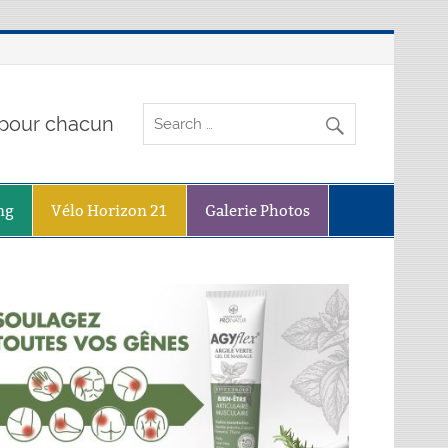
o pour chacun
ng
Vélo Horizon 21
Galerie Photos