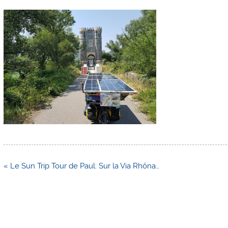
Navigation
« Le Sun Trip Tour de Paul: Sur la Via Rhôna…
de
l’article