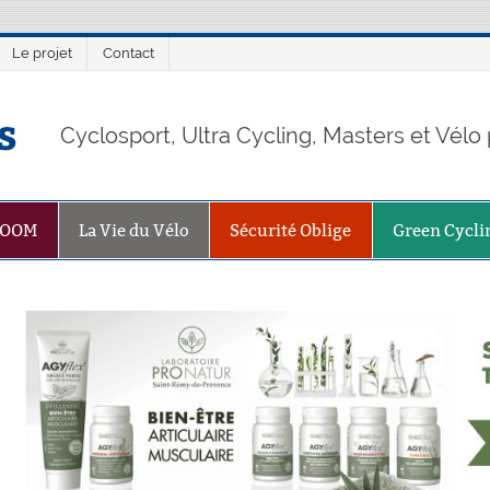
Le projet
Contact
s
Cyclosport, Ultra Cycling, Masters et Vél
ZOOM
La Vie du Vélo
Sécurité Oblige
Green Cycli