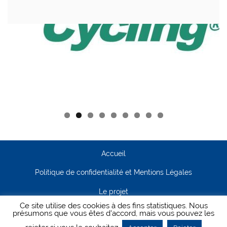
Accueil
Politique de confidentialité et Mentions Légales
Le projet
Ce site utilise des cookies à des fins statistiques. Nous
Contact
présumons que vous êtes d'accord, mais vous pouvez les