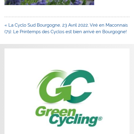
Navigation
« La Cyclo Sud Bourgogne, 23 Avril 2022, Viré en Maconnais
de
(71): Le Printemps des Cyclos est bien arrivé en Bourgogne!
l’article