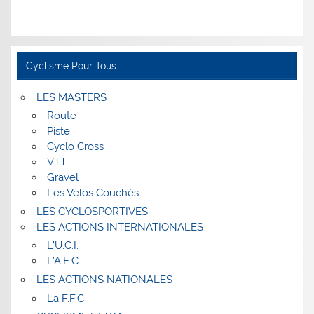
Cyclisme Pour Tous
LES MASTERS
Route
Piste
Cyclo Cross
VTT
Gravel
Les Vélos Couchés
LES CYCLOSPORTIVES
LES ACTIONS INTERNATIONALES
L’U.C.I.
L’A.E.C
LES ACTIONS NATIONALES
La F.F.C