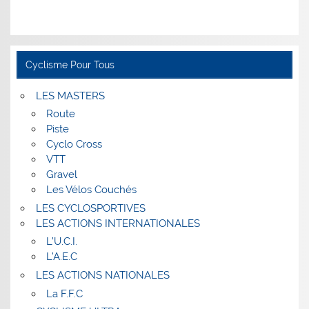
Cyclisme Pour Tous
LES MASTERS
Route
Piste
Cyclo Cross
VTT
Gravel
Les Vélos Couchés
LES CYCLOSPORTIVES
LES ACTIONS INTERNATIONALES
L’U.C.I.
L’A.E.C
LES ACTIONS NATIONALES
La F.F.C