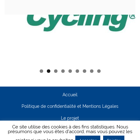
Accueil
Politique de confidentialité et Mentions Légales
Le projet
Ce site utilise des cookies à des fins statistiques. Nous
Contact
présumons que vous êtes d'accord, mais vous pouvez les