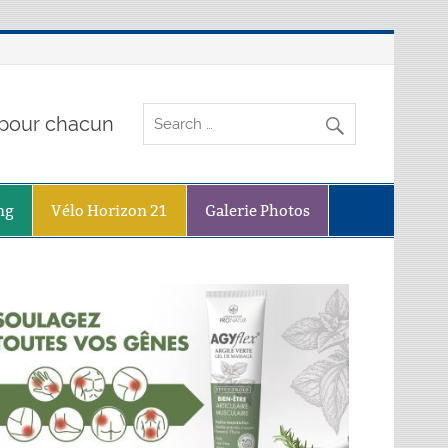
o pour chacun
ng
Vélo Horizon 21
Galerie Photos