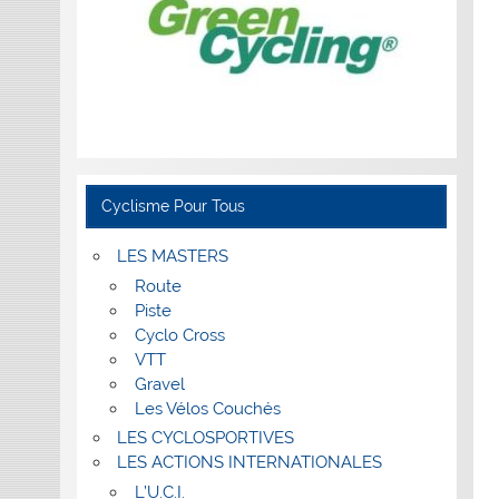
Cyclisme Pour Tous
LES MASTERS
Route
Piste
Cyclo Cross
VTT
Gravel
Les Vélos Couchés
LES CYCLOSPORTIVES
LES ACTIONS INTERNATIONALES
L’U.C.I.