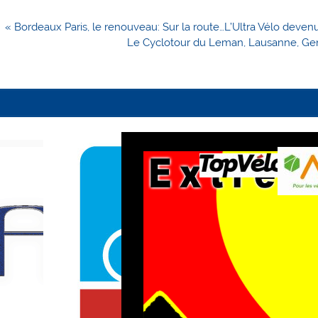
Navigation
« Bordeaux Paris, le renouveau: Sur la route…L’Ultra Vélo deven
de
Le Cyclotour du Leman, Lausanne, Genè
l’article