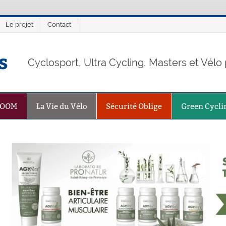
Le projet
Contact
s
Cyclosport, Ultra Cycling, Masters et Vél
ZOOM
La Vie du Vélo
Sécurité Oblige
Green Cycli