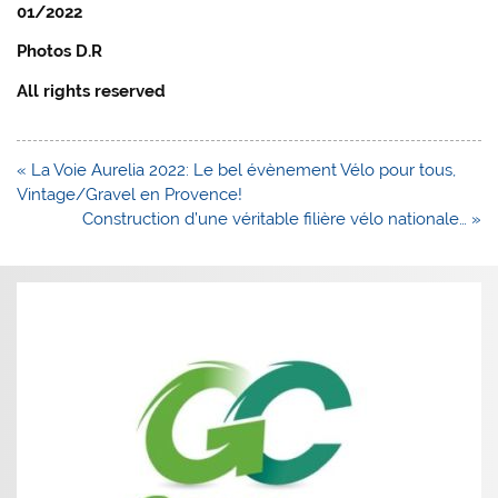
01/2022
Photos D.R
All rights reserved
Navigation
« La Voie Aurelia 2022: Le bel évènement Vélo pour tous,
de
Vintage/Gravel en Provence!
l’article
Construction d’une véritable filière vélo nationale… »