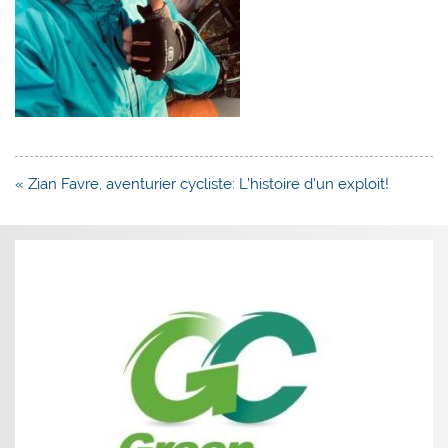
Navigation
« Zian Favre, aventurier cycliste: L’histoire d’un exploit!
de
l’article