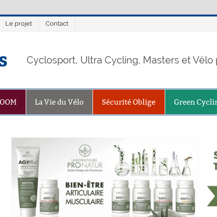
Le projet
Contact
s
Cyclosport, Ultra Cycling, Masters et Vél
ZOOM
La Vie du Vélo
Sécurité Oblige
Green Cycli