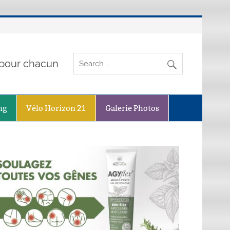
o pour chacun
ng
Vélo Horizon 21
Galerie Photos