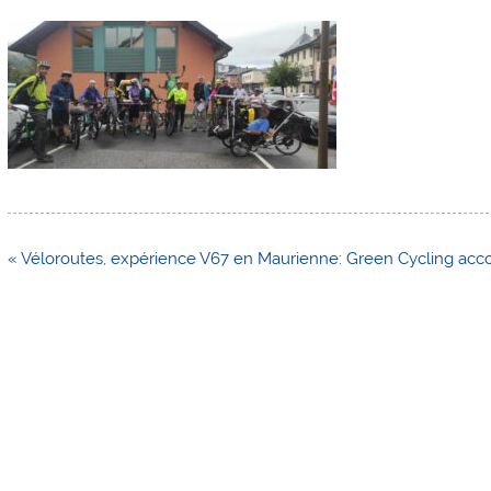
Navigation
« Véloroutes, expérience V67 en Maurienne: Green Cycling accom
de
l’article