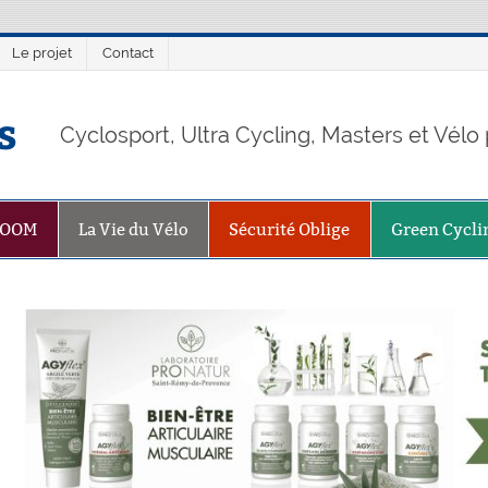
Le projet
Contact
s
Cyclosport, Ultra Cycling, Masters et Vél
ZOOM
La Vie du Vélo
Sécurité Oblige
Green Cycli