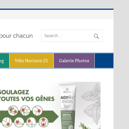
o pour chacun
ng
Vélo Horizon 21
Galerie Photos