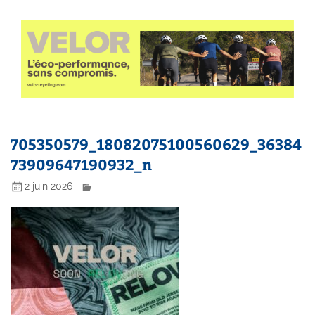
705350579_18082075100560629_36384
73909647190932_n
2 juin 2026