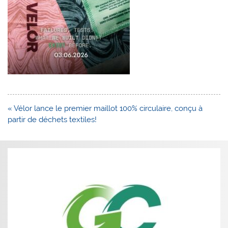
Navigation
« Vélor lance le premier maillot 100% circulaire, conçu à
de
partir de déchets textiles!
l’article