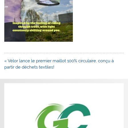
Navigation
« Vélor lance le premier maillot 100% circulaire, conçu à
de
partir de déchets textiles!
l’article