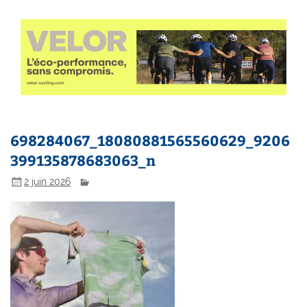
698284067_18080881565560629_9206
399135878683063_n
2 juin 2026