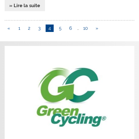
» Lire la suite
«
1
2
3
4
5
6
…
10
»