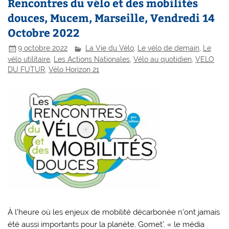
Rencontres du vélo et des mobilités
douces, Mucem, Marseille, Vendredi 14
Octobre 2022
9 octobre 2022
La Vie du Vélo
,
Le vélo de demain
,
Le
vélo utilitaire
,
Les Actions Nationales
,
Vélo au quotidien
,
VELO
DU FUTUR
,
Vélo Horizon 21
À l’heure où les enjeux de mobilité décarbonée n’ont jamais
été aussi importants pour la planète, Gomet’, « le média