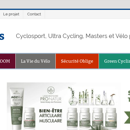
Le projet
Contact
s
Cyclosport, Ultra Cycling, Masters et Vél
ZOOM
La Vie du Vélo
Sécurité Oblige
Green Cycli