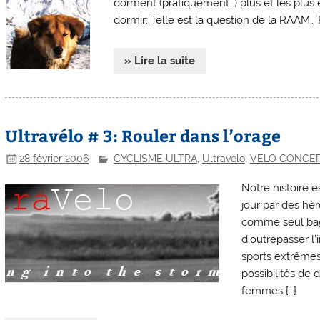
dorment (pratiquement…) plus et les plus 
dormir: Telle est la question de la RAAM… Po
» Lire la suite
Ultravélo # 3: Rouler dans l’orage
28 février 2006
CYCLISME ULTRA
,
Ultravélo
,
VELO CONCE
Notre histoire e
jour par des hé
comme seul baga
d’outrepasser l’
sports extrêmes
possibilités de 
femmes […]