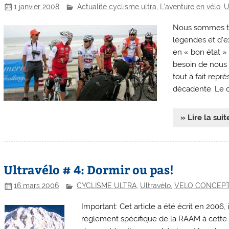
1 janvier 2008
Actualité cyclisme ultra
,
L'aventure en vélo
,
U
Nous sommes tou
légendes et d’e
en « bon état »
besoin de nous r
tout à fait rep
décadente. Le c
» Lire la suit
Ultravélo # 4: Dormir ou pas!
16 mars 2006
CYCLISME ULTRA
,
Ultravélo
,
VELO CONCEP
Important: Cet article a été écrit en 2006,
règlement spécifique de la RAAM à cette p