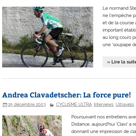
Le normand Step
ne l’empêche pa
et de la course 
important établi
au long cours 
une ‘soupape de 
» Lire la suit
Andrea Clavadetscher: La force pure!
25 décembre 2003
CYCLISME ULTRA
,
Interviews
,
Ultravélo
,
Poursuivant nos entretiens avec
Distance, aujourd’hui ‘Clavi’ a
donnant une impression de clar