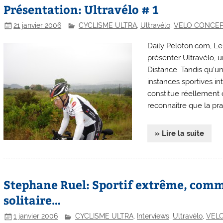
Présentation: Ultravélo # 1
21 janvier 2006
CYCLISME ULTRA
,
Ultravélo
,
VELO CONCE
Daily Peloton.com, Le
présenter Ultravélo, u
Distance. Tandis qu’un
instances sportives int
constitue réellement ce
reconnaître que la pr
» Lire la suite
Stephane Ruel: Sportif extrême, comm
solitaire…
1 janvier 2006
CYCLISME ULTRA
,
Interviews
,
Ultravélo
,
VEL