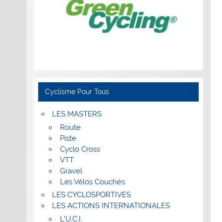
Cyclisme Pour Tous
LES MASTERS
Route
Piste
Cyclo Cross
VTT
Gravel
Les Vélos Couchés
LES CYCLOSPORTIVES
LES ACTIONS INTERNATIONALES
L’U.C.I.