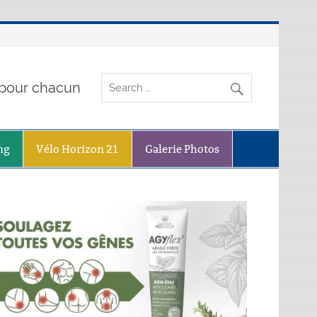
o pour chacun
ng
Vélo Horizon 21
Galerie Photos