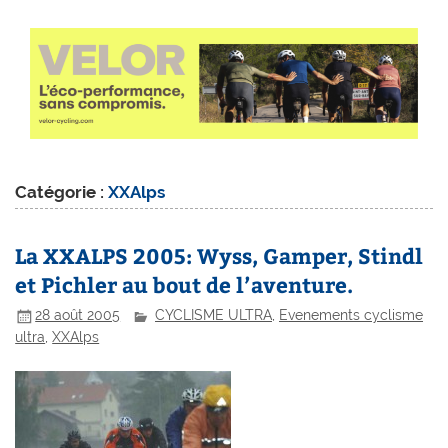
Catégorie :
XXAlps
La XXALPS 2005: Wyss, Gamper, Stindl
et Pichler au bout de l’aventure.
28 août 2005
CYCLISME ULTRA
,
Evenements cyclisme
ultra
,
XXAlps