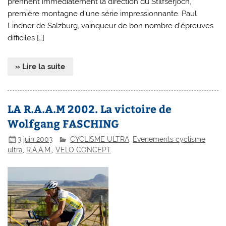
prennent immédiatement la direction du Stilfserjoch,
première montagne d’une série impressionnante. Paul
Lindner de Salzburg, vainqueur de bon nombre d’épreuves
difficiles […]
» Lire la suite
LA R.A.A.M 2002. La victoire de
Wolfgang FASCHING
3 juin 2003
CYCLISME ULTRA
,
Evenements cyclisme
ultra
,
R.A.A.M.
,
VELO CONCEPT