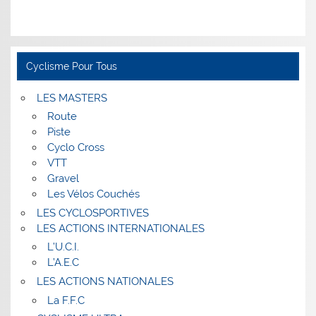
Cyclisme Pour Tous
LES MASTERS
Route
Piste
Cyclo Cross
VTT
Gravel
Les Vélos Couchés
LES CYCLOSPORTIVES
LES ACTIONS INTERNATIONALES
L’U.C.I.
L’A.E.C
LES ACTIONS NATIONALES
La F.F.C