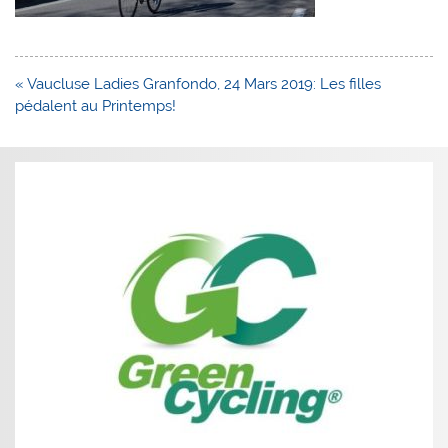
Navigation
« Vaucluse Ladies Granfondo, 24 Mars 2019: Les filles
de
pédalent au Printemps!
l’article