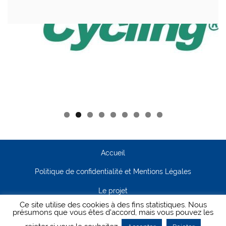
Accueil
Politique de confidentialité et Mentions Légales
Le projet
Ce site utilise des cookies à des fins statistiques. Nous
Contact
présumons que vous êtes d'accord, mais vous pouvez les