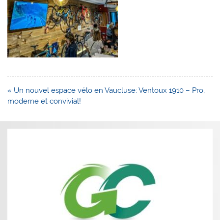
Navigation
« Un nouvel espace vélo en Vaucluse: Ventoux 1910 – Pro,
de
moderne et convivial!
l’article