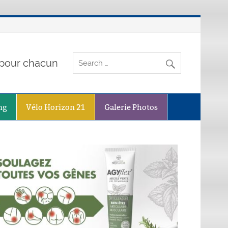
o pour chacun
ng
Vélo Horizon 21
Galerie Photos