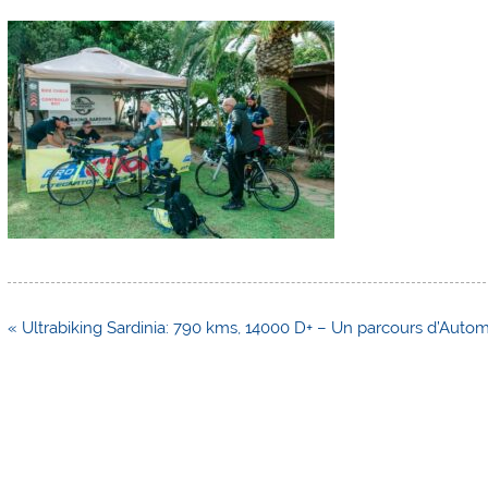
Navigation
« Ultrabiking Sardinia: 790 kms, 14000 D+ – Un parcours d’Auto
de
l’article