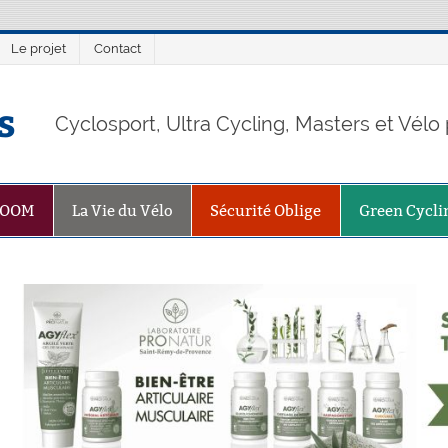
Le projet
Contact
s
Cyclosport, Ultra Cycling, Masters et Vél
ZOOM
La Vie du Vélo
Sécurité Oblige
Green Cycli