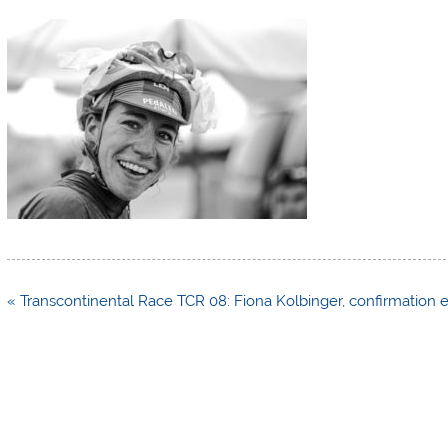
Navigation
« Transcontinental Race TCR 08: Fiona Kolbinger, confirmation e
de
l’article