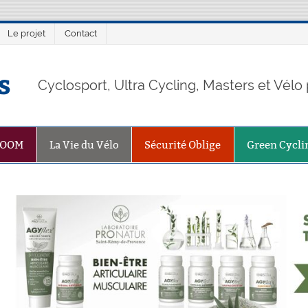
Le projet
Contact
s
Cyclosport, Ultra Cycling, Masters et Vél
ZOOM
La Vie du Vélo
Sécurité Oblige
Green Cycli