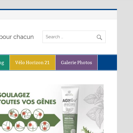
o pour chacun
ng
Vélo Horizon 21
Galerie Photos