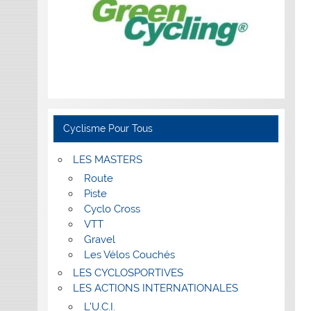
Cyclisme Pour Tous
LES MASTERS
Route
Piste
Cyclo Cross
VTT
Gravel
Les Vélos Couchés
LES CYCLOSPORTIVES
LES ACTIONS INTERNATIONALES
L’U.C.I.