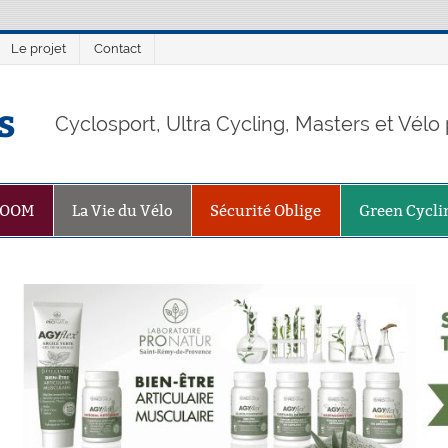
Le projet
Contact
s
Cyclosport, Ultra Cycling, Masters et Vél
ZOOM
La Vie du Vélo
Sécurité Oblige
Green Cycli