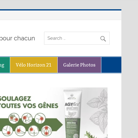
o pour chacun
ng
Vélo Horizon 21
Galerie Photos