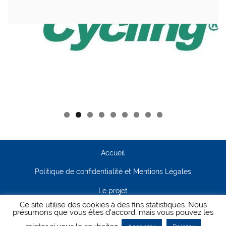
Accueil
Politique de confidentialité et Mentions Légales
Le projet
Ce site utilise des cookies à des fins statistiques. Nous
Contact
présumons que vous êtes d'accord, mais vous pouvez les