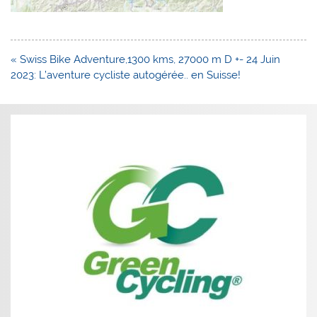
Navigation
« Swiss Bike Adventure,1300 kms, 27000 m D +- 24 Juin
de
2023: L’aventure cycliste autogérée.. en Suisse!
l’article