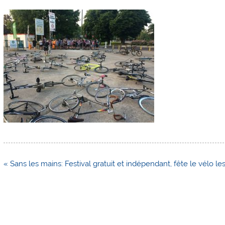
Navigation
« Sans les mains: Festival gratuit et indépendant, fête le vélo l
de
l’article