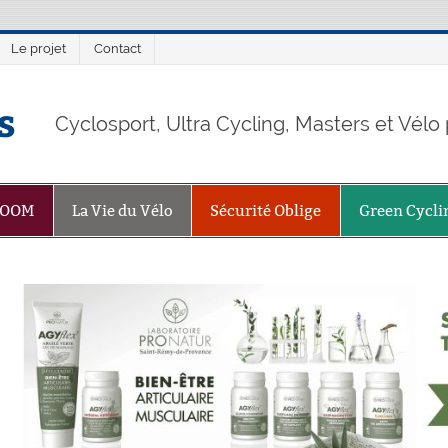
Le projet
Contact
s
Cyclosport, Ultra Cycling, Masters et Vél
ZOOM
La Vie du Vélo
Sécurité Oblige
Green Cycli