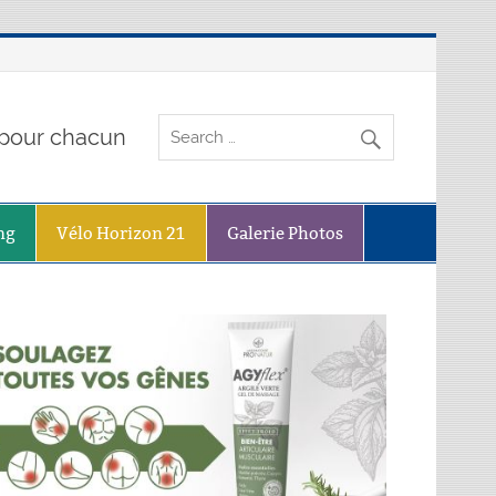
o pour chacun
ng
Vélo Horizon 21
Galerie Photos