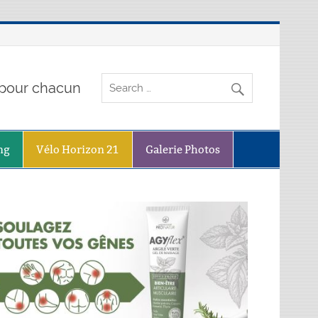
o pour chacun
ng
Vélo Horizon 21
Galerie Photos