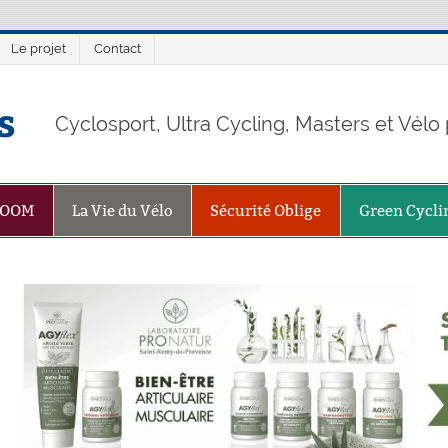
Le projet
Contact
s
Cyclosport, Ultra Cycling, Masters et Vél
ZOOM
La Vie du Vélo
Sécurité Oblige
Green Cycli