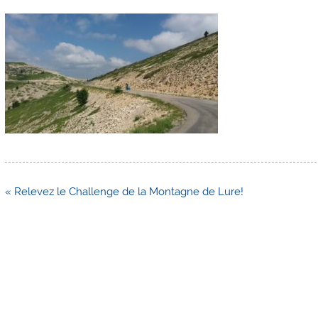
Navigation
« Relevez le Challenge de la Montagne de Lure!
de
l’article