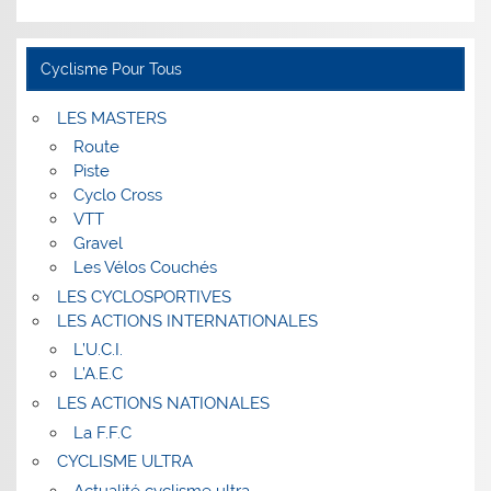
Cyclisme Pour Tous
LES MASTERS
Route
Piste
Cyclo Cross
VTT
Gravel
Les Vélos Couchés
LES CYCLOSPORTIVES
LES ACTIONS INTERNATIONALES
L’U.C.I.
L’A.E.C
LES ACTIONS NATIONALES
La F.F.C
CYCLISME ULTRA
Actualité cyclisme ultra