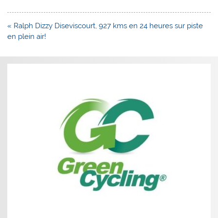
Navigation
« Ralph Dizzy Diseviscourt, 927 kms en 24 heures sur piste
de
en plein air!
l’article