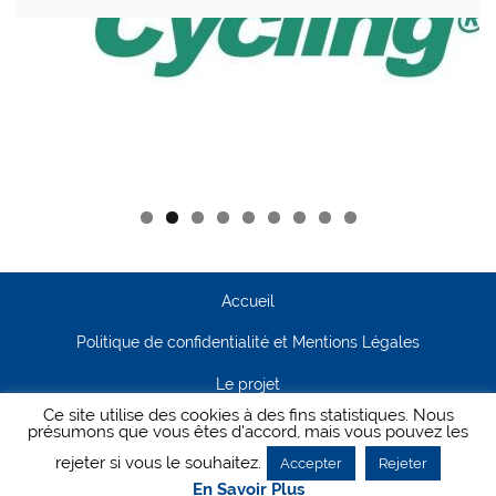
Accueil
Politique de confidentialité et Mentions Légales
Le projet
Ce site utilise des cookies à des fins statistiques. Nous
Contact
présumons que vous êtes d'accord, mais vous pouvez les
rejeter si vous le souhaitez.
Accepter
Rejeter
Creanet64
- Pour Cyclisme Pour Tous
En Savoir Plus