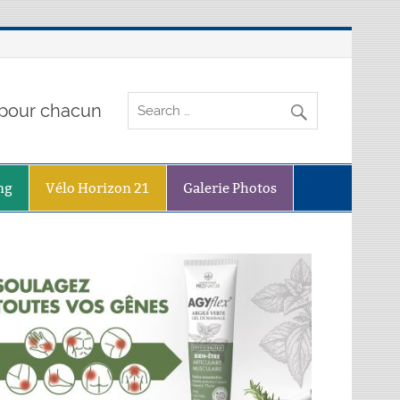
o pour chacun
ng
Vélo Horizon 21
Galerie Photos