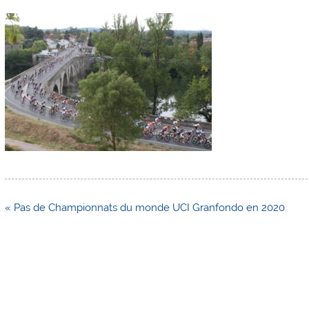
Navigation
« Pas de Championnats du monde UCI Granfondo en 2020
de
l’article