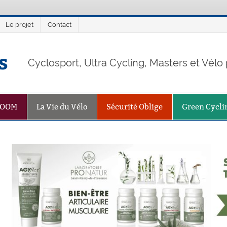
Le projet
Contact
s
Cyclosport, Ultra Cycling, Masters et Vél
ZOOM
La Vie du Vélo
Sécurité Oblige
Green Cycli