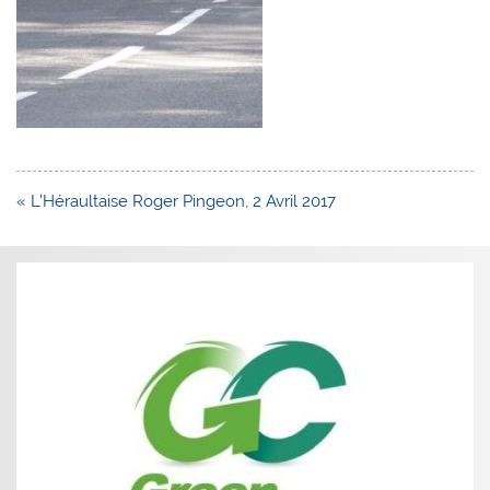
Navigation
« L’Héraultaise Roger Pingeon, 2 Avril 2017
de
l’article