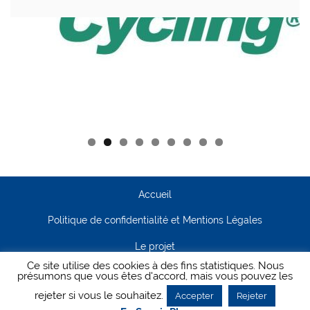
Accueil
Politique de confidentialité et Mentions Légales
Le projet
Ce site utilise des cookies à des fins statistiques. Nous
Contact
présumons que vous êtes d'accord, mais vous pouvez les
rejeter si vous le souhaitez.
Accepter
Rejeter
Creanet64
- Pour Cyclisme Pour Tous