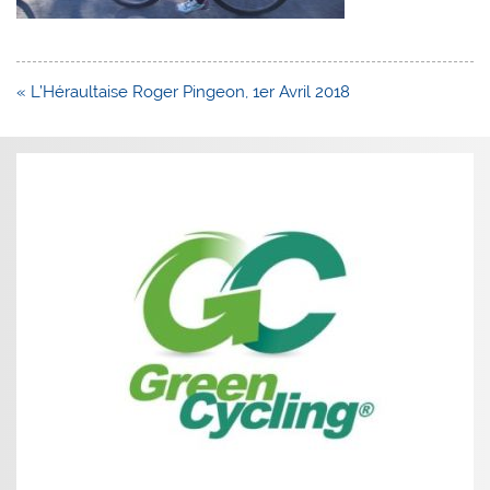
Navigation
« L’Héraultaise Roger Pingeon, 1er Avril 2018
de
l’article