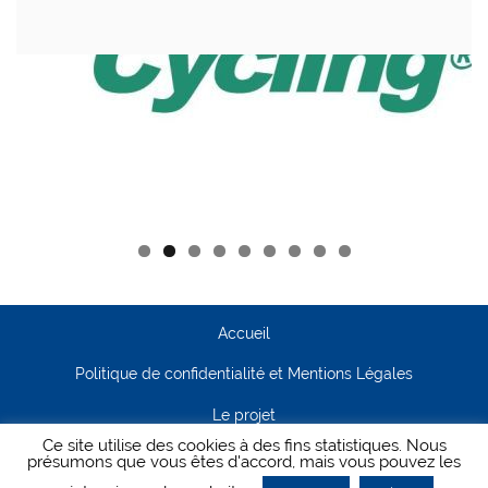
Accueil
Politique de confidentialité et Mentions Légales
Le projet
Ce site utilise des cookies à des fins statistiques. Nous
Contact
présumons que vous êtes d'accord, mais vous pouvez les