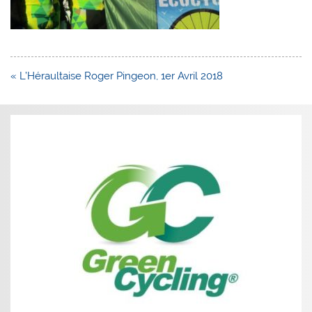
Navigation
« L’Héraultaise Roger Pingeon, 1er Avril 2018
de
l’article