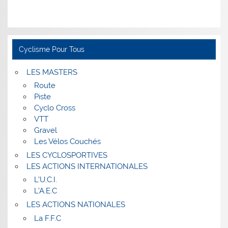
Cyclisme Pour Tous
LES MASTERS
Route
Piste
Cyclo Cross
VTT
Gravel
Les Vélos Couchés
LES CYCLOSPORTIVES
LES ACTIONS INTERNATIONALES
L’U.C.I.
L’A.E.C
LES ACTIONS NATIONALES
La F.F.C