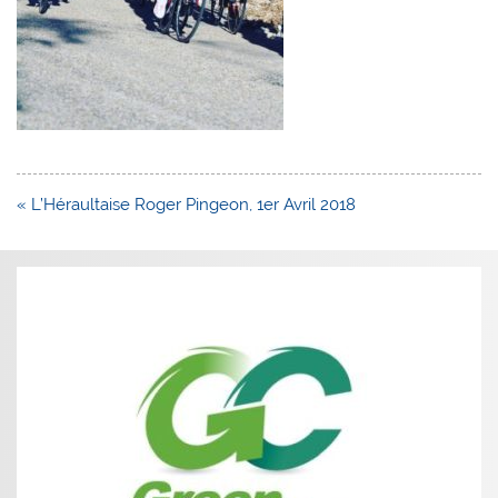
Navigation
« L’Héraultaise Roger Pingeon, 1er Avril 2018
de
l’article