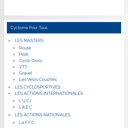
Cyclisme Pour Tous
LES MASTERS
Route
Piste
Cyclo Cross
VTT
Gravel
Les Vélos Couchés
LES CYCLOSPORTIVES
LES ACTIONS INTERNATIONALES
L’U.C.I.
L’A.E.C
LES ACTIONS NATIONALES
La F.F.C