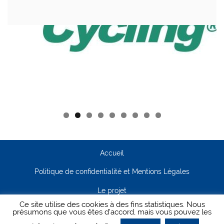
Accueil
Politique de confidentialité et Mentions Légales
Le projet
Ce site utilise des cookies à des fins statistiques. Nous
Contact
présumons que vous êtes d'accord, mais vous pouvez les