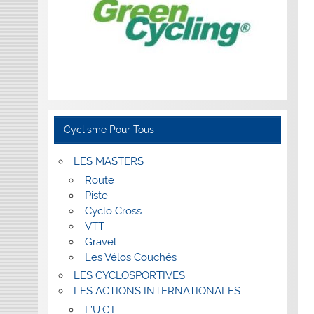
Cyclisme Pour Tous
LES MASTERS
Route
Piste
Cyclo Cross
VTT
Gravel
Les Vélos Couchés
LES CYCLOSPORTIVES
LES ACTIONS INTERNATIONALES
L’U.C.I.