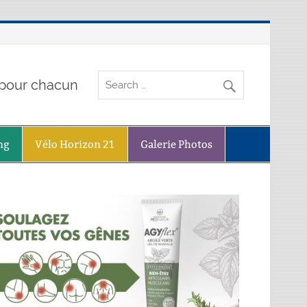
o pour chacun
ng
Vélo Horizon 21
Galerie Photos