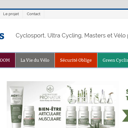
Le projet
Contact
s
Cyclosport, Ultra Cycling, Masters et Vél
ZOOM
La Vie du Vélo
Sécurité Oblige
Green Cycli