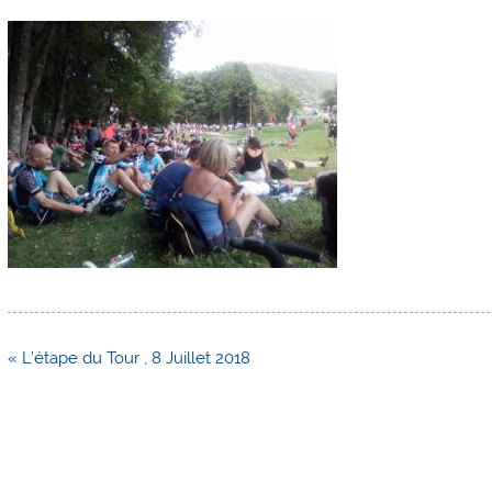
Navigation
« L’étape du Tour , 8 Juillet 2018
de
l’article