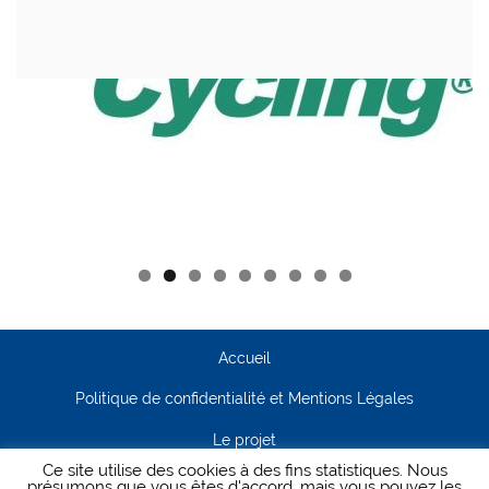
Accueil
Politique de confidentialité et Mentions Légales
Le projet
Ce site utilise des cookies à des fins statistiques. Nous
Contact
présumons que vous êtes d'accord, mais vous pouvez les