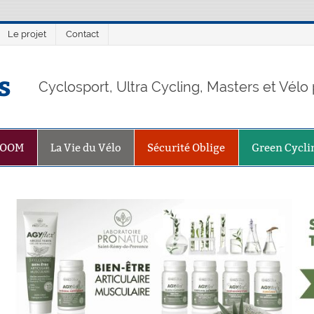
Le projet
Contact
s
Cyclosport, Ultra Cycling, Masters et Vél
ZOOM
La Vie du Vélo
Sécurité Oblige
Green Cycli