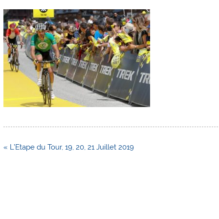
Navigation
« L’Etape du Tour, 19, 20, 21 Juillet 2019
de
l’article