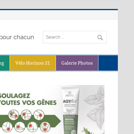
o pour chacun
ng
Vélo Horizon 21
Galerie Photos