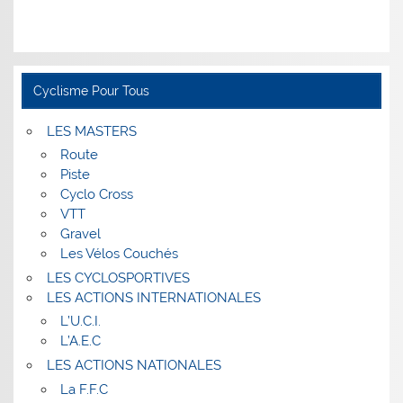
Cyclisme Pour Tous
LES MASTERS
Route
Piste
Cyclo Cross
VTT
Gravel
Les Vélos Couchés
LES CYCLOSPORTIVES
LES ACTIONS INTERNATIONALES
L’U.C.I.
L’A.E.C
LES ACTIONS NATIONALES
La F.F.C