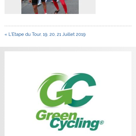
Navigation
« L’Etape du Tour, 19, 20, 21 Juillet 2019
de
l’article