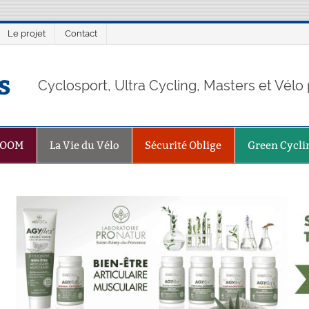
Le projet
Contact
s
Cyclosport, Ultra Cycling, Masters et Vél
ZOOM
La Vie du Vélo
Sécurité Oblige
Green Cycli