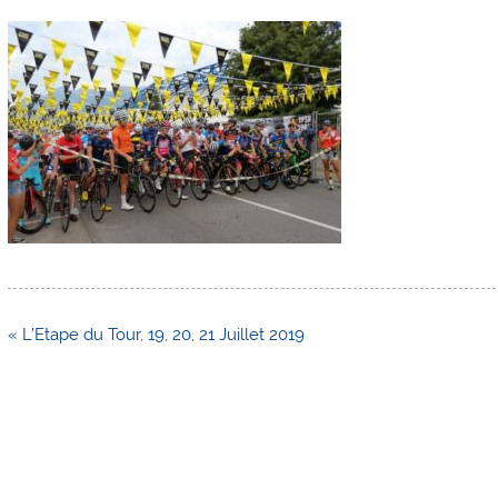
Navigation
« L’Etape du Tour, 19, 20, 21 Juillet 2019
de
l’article