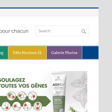
o pour chacun
ng
Vélo Horizon 21
Galerie Photos