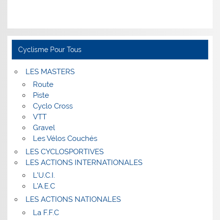
Cyclisme Pour Tous
LES MASTERS
Route
Piste
Cyclo Cross
VTT
Gravel
Les Vélos Couchés
LES CYCLOSPORTIVES
LES ACTIONS INTERNATIONALES
L’U.C.I.
L’A.E.C
LES ACTIONS NATIONALES
La F.F.C