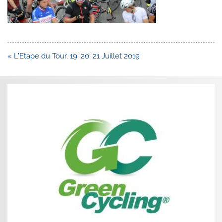
Navigation
« L’Etape du Tour, 19, 20, 21 Juillet 2019
de
l’article