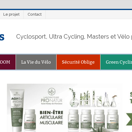
Le projet
Contact
s
Cyclosport, Ultra Cycling, Masters et Vél
ZOOM
La Vie du Vélo
Sécurité Oblige
Green Cycli