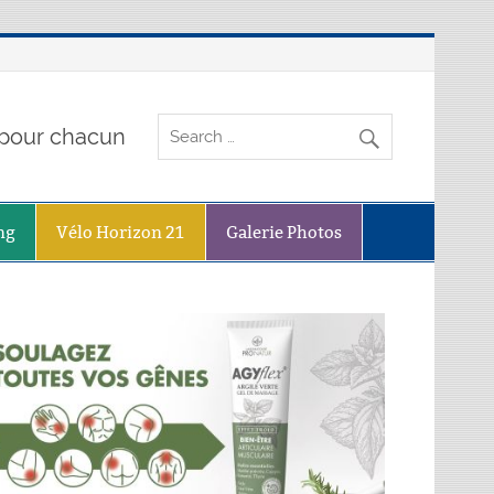
o pour chacun
ng
Vélo Horizon 21
Galerie Photos