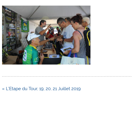
Navigation
« L’Etape du Tour, 19, 20, 21 Juillet 2019
de
l’article