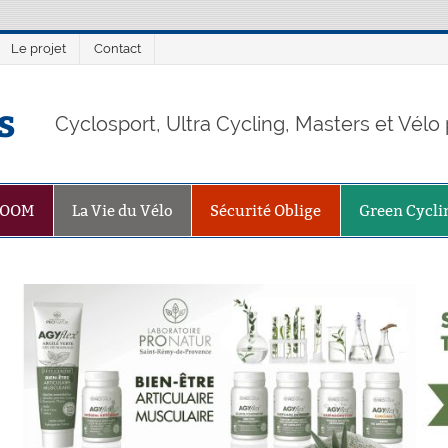
Le projet
Contact
s
Cyclosport, Ultra Cycling, Masters et Vél
ZOOM
La Vie du Vélo
Sécurité Oblige
Green Cycli