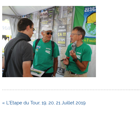
Navigation
« L’Etape du Tour, 19, 20, 21 Juillet 2019
de
l’article