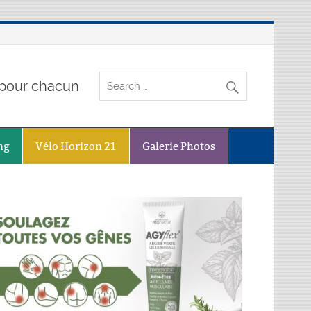
o pour chacun
ng
Vélo Horizon 21
Galerie Photos