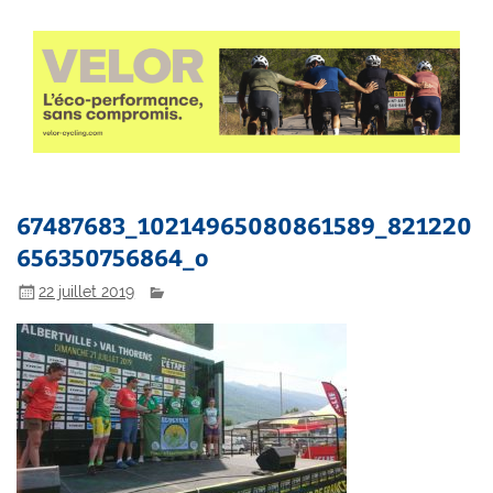
67487683_10214965080861589_821220
656350756864_o
22 juillet 2019