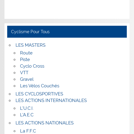
Cyclisme Pour Tous
LES MASTERS
Route
Piste
Cyclo Cross
VTT
Gravel
Les Vélos Couchés
LES CYCLOSPORTIVES
LES ACTIONS INTERNATIONALES
L’U.C.I.
L’A.E.C
LES ACTIONS NATIONALES
La F.F.C