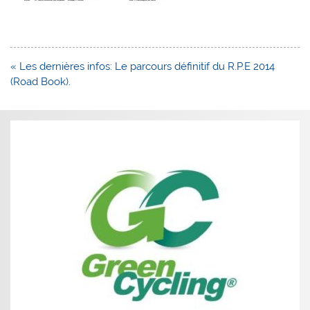
Navigation
« Les dernières infos: Le parcours définitif du R.P.E 2014
de
(Road Book).
l’article