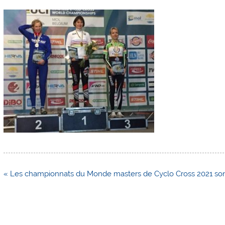
Navigation
« Les championnats du Monde masters de Cyclo Cross 2021 so
de
l’article