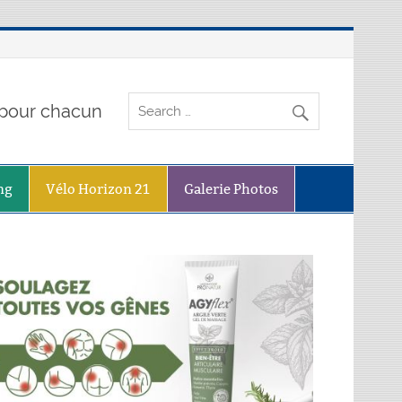
o pour chacun
ng
Vélo Horizon 21
Galerie Photos