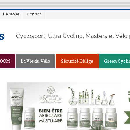
Le projet
Contact
s
Cyclosport, Ultra Cycling, Masters et Vél
ZOOM
La Vie du Vélo
Sécurité Oblige
Green Cycli