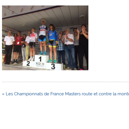
Navigation
« Les Championnats de France Masters route et contre la montre,
de
l’article