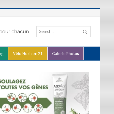
o pour chacun
ng
Vélo Horizon 21
Galerie Photos