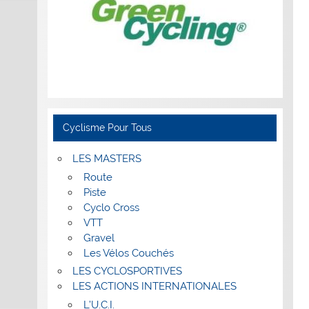
Cyclisme Pour Tous
LES MASTERS
Route
Piste
Cyclo Cross
VTT
Gravel
Les Vélos Couchés
LES CYCLOSPORTIVES
LES ACTIONS INTERNATIONALES
L’U.C.I.