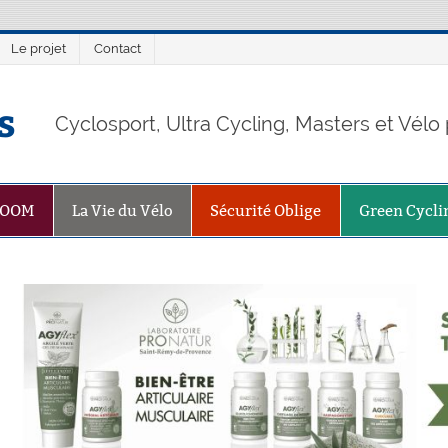
Le projet
Contact
s
Cyclosport, Ultra Cycling, Masters et Vél
ZOOM
La Vie du Vélo
Sécurité Oblige
Green Cycli