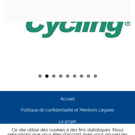
Accueil
Politique de confidentialité et Mentions Légales
Le projet
Ce site utilise des cookies à des fins statistiques. Nous
Contact
présumons que vous êtes d'accord, mais vous pouvez les