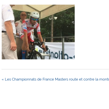
Navigation
« Les Championnats de France Masters route et contre la montre,
de
l’article