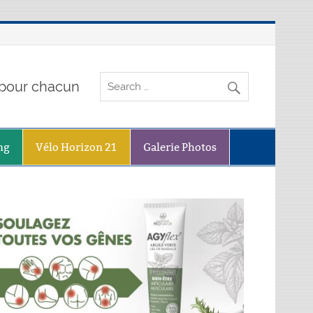
o pour chacun
ng
Vélo Horizon 21
Galerie Photos