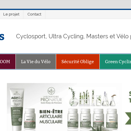
Le projet
Contact
s
Cyclosport, Ultra Cycling, Masters et Vél
ZOOM
La Vie du Vélo
Sécurité Oblige
Green Cycli