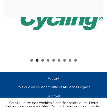
Accueil
Politique de confidentialité et Mentions Légales
Le projet
Ce site utilise des cookies à des fins statistiques. Nous
Contact
présumons que vous êtes d'accord, mais vous pouvez les