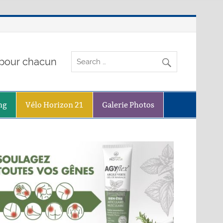
o pour chacun
ng
Vélo Horizon 21
Galerie Photos