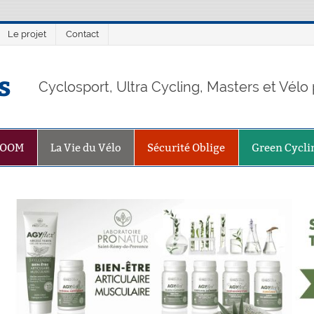
Le projet
Contact
s
Cyclosport, Ultra Cycling, Masters et Vél
ZOOM
La Vie du Vélo
Sécurité Oblige
Green Cycli