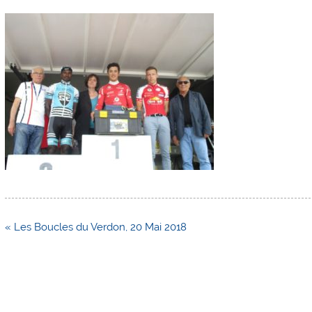
Navigation
« Les Boucles du Verdon, 20 Mai 2018
de
l’article